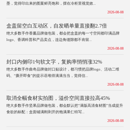
墨，觉得印出来的图案鲜亮饱和，摆在冷柜里视觉效...
2026-08-08
盒盖留空白互动区，自发晒单量直接翻2.7倍
绝大多数手作香薰品牌做包装，都会把盒盖的每一寸空间都印满品牌
logo、香调科普和产品卖点，连边角缝隙都不肯留...
2026-08-08
封口内侧印1句软文字，复购率悄悄涨32%
绝大多数手作曲奇品牌做封口贴设计，都习惯把品牌logo、活动二维
码、“撕开即食”的提示语堆得满满当当，觉得信...
2026-08-08
取消全幅食材实拍图，溢价空间直接拉高45%
绝大多数手作坚果品牌做包装，都会默认把“满版高清食材图”当成提升
食欲的标配：盒面铺满刚剥开的饱满果仁特写...
2026-08-08