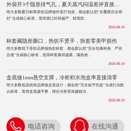
外袋开3个隐形排气孔，夏天蒸汽闷湿差评直接少62%
绝大多数夏日鲜果茶饮品牌做外卖打包袋，都会默认把“全覆膜完全密
封”当成核心标准，觉得袋口封得越严、材质防...
2026-08-10
杯套藏隐形撕口，热饮不烫手，拆套零美甲损伤
绝大多数线下茶饮品牌做热饮杯套，都会默认把“完全包裹杯身、严丝
合缝”当成核心标准，觉得杯套裹得越紧，隔热效...
2026-08-10
盒底做1mm悬空支撑，冷柜积水泡盒率直接清零
绝大多数低温烘焙品牌做盒底设计，都会把“完全贴平托盘”当成行业默
认标准，觉得盒底越平整，摆在冷柜里就越稳当...
2026-08-10
电话咨询
在线沟通