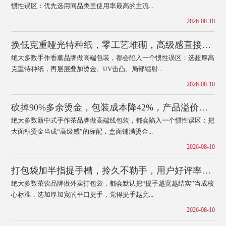
惯性误区：优先选用同品类里使用率最高的主流...
2026-08-10
换低克重哑光特种纸，零工艺堆砌，高级感直接拉满
绝大多数手作香薰品牌做高端包装，都会陷入一个惯性误区：选超厚高
克重特种纸，再层层叠加烫金、UV击凸、局部镭射...
2026-08-10
砍掉90%多余烫金，包装成本降42%，产品溢价反涨
绝大多数新中式手作茶品牌做高端线包装，都会陷入一个惯性误区：把
大面积烫金当成“高级感”的标配，盒面铺满烫金...
2026-08-10
打包袋加半指提手槽，拎久不勒手，用户好评率涨37%
绝大多数茶饮品牌做外卖打包袋，都会默认把“提手越宽越结实”当成核
心标准，选加厚加宽的平口提手，觉得提手越宽...
2026-08-10